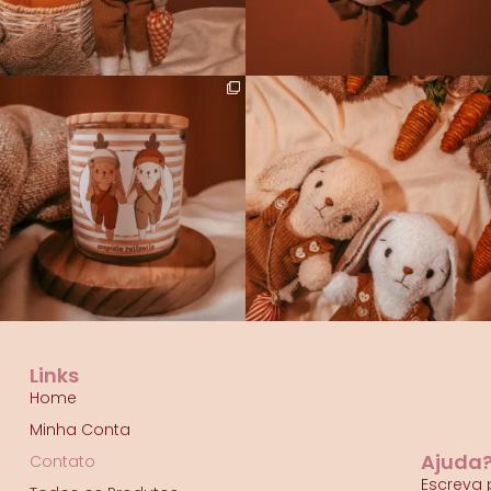
Links
Home
Minha Conta
Ajuda
Contato
Escreva 